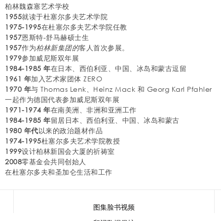
柏林魏森塞艺术学校
1955
就读于杜塞尔多夫艺术学院
1975-1995
在杜塞尔多夫艺术学院任教
1957
恩斯特-舒马赫硕士生
1957
作为
柏林新集团的
客人首次参展。
1979
参加威尼斯双年展
1984-1985 年
在日本、西伯利亚、中国、冰岛和蒙古逗留
1961 年
加入艺术家团体 ZERO
1970 年
与 Thomas Lenk、Heinz Mack 和 Georg Karl Pfahler
一起作为德国代表参加威尼斯双年展
1971-1974 年
在南美洲、非洲和亚洲工作
1984-1985 年
留居日本、西伯利亚、中国、冰岛和蒙古
1980 年代
以来的政治题材作品
1974-1995
杜塞尔多夫艺术学院教授
1999
设计柏林新国会大厦的祈祷室
2008
零基金会共同创始人
在杜塞尔多夫和圣加仑生活和工作
图集
脸书
视频