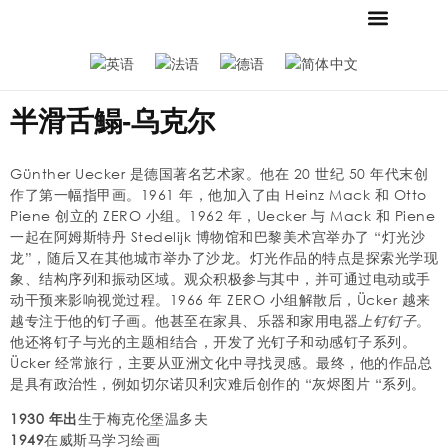
当前
新闻
联系我们
商店
基金会和博物馆
梅斯默收藏
招聘广告
新闻
半滑舌鰨-乌克尔
Günther Uecker 是德国著名艺术家。他在 20 世纪 50 年代末创
作了第一幅指甲画。1961 年，他加入了由 Heinz Mack 和 Otto
Piene 创立的 ZERO 小组。1962 年，Uecker 与 Mack 和 Piene
一起在阿姆斯特丹 Stedelijk 博物馆和巴黎美术宫举办了 “灯光沙
龙”，随后又在其他城市举办了沙龙。灯光作品的特点是探索光学现
象、结构序列和振动区域。观众积极参与其中，并可通过电动或手
动干预来影响视觉过程。1966 年 ZERO 小组解散后，Ücker 越来
越专注于他的钉子画。他甚至在家具、乐器和家用电器
上钉钉子
。
他还将钉子与光的主题相结合，开发了光钉子和动感钉子系列。
Ücker 经常旅行，主要从亚洲文化中寻找灵感。最终，他的作品总
是具有政治性，例如切尔诺贝利灾难后创作的 “灰烬图片 “系列。
1930 年出
生于梅克伦堡温多夫
1949
在威斯马学习绘画