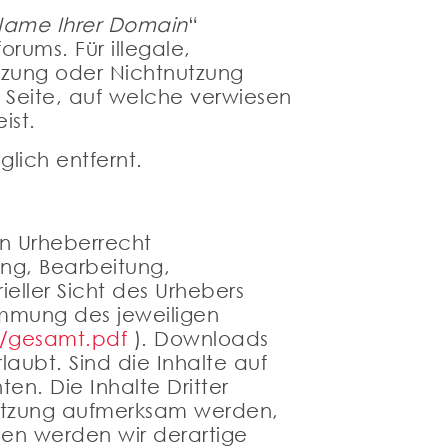
ame Ihrer Domain
“
rums. Für illegale,
utzung oder Nichtnutzung
r Seite, auf welche verwiesen
ist.
lich entfernt.
en Urheberrecht
gung, Bearbeitung,
eller Sicht des Urhebers
immung des jeweiligen
g/gesamt.pdf
). Downloads
aubt. Sind die Inhalte auf
en. Die Inhalte Dritter
rletzung aufmerksam werden,
en werden wir derartige