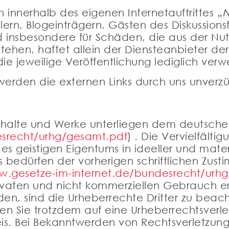
 innerhalb des eigenen Internetauftrittes „
N
ern, Blogeinträgern, Gästen des Diskussionsfo
nd insbesondere für Schäden, die aus der N
stehen, haftet allein der Diensteanbieter de
ie jeweilige Veröffentlichung lediglich verwe
rden die externen Links durch uns unverzüg
 Inhalte und Werke unterliegen dem deutsch
esrecht/urhg/gesamt.pdf
) . Die Vervielfälti
s geistigen Eigentums in ideeller und materi
bedürfen der vorherigen schriftlichen Zust
w.gesetze-im-internet.de/bundesrecht/urh
rivaten und nicht kommerziellen Gebrauch erl
den, sind die Urheberrechte Dritter zu beacht
lten Sie trotzdem auf eine Urheberrechtsve
is. Bei Bekanntwerden von Rechtsverletzung