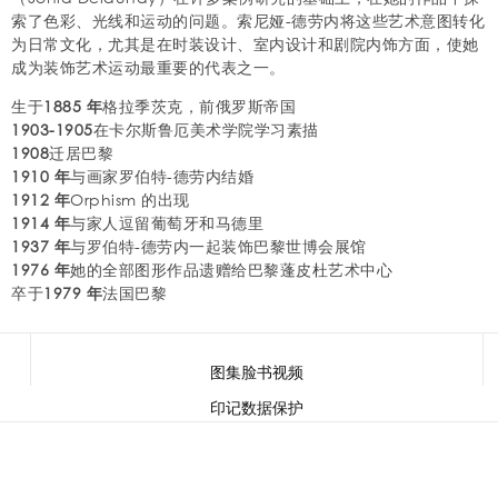
索了色彩、光线和运动的问题。索尼娅-德劳内将这些艺术意图转化
为日常文化，尤其是在时装设计、室内设计和剧院内饰方面，使她
成为装饰艺术运动最重要的代表之一。
生于
1885 年
格拉季茨克，前俄罗斯帝国
1903-1905
在卡尔斯鲁厄美术学院学习素描
1908
迁居巴黎
1910 年
与画家罗伯特-德劳内结婚
1912 年
Orphism 的出现
1914 年
与家人逗留葡萄牙和马德里
1937 年
与罗伯特-德劳内一起装饰巴黎世博会展馆
1976 年
她的全部图形作品遗赠给巴黎蓬皮杜艺术中心
卒于
1979 年
法国巴黎
图集
脸书
视频
印记
数据保护