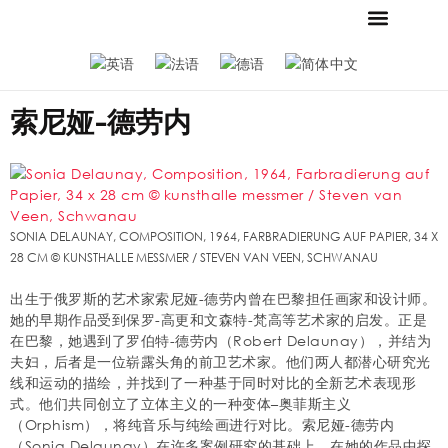
当前
新闻
联系我们
商店
基金会和博物馆
梅斯默收藏
招聘广告
新闻
索尼娅-德劳内
SONIA DELAUNAY, COMPOSITION, 1964, FARBRADIERUNG AUF PAPIER, 34 X
28 CM © KUNSTHALLE MESSMER / STEVEN VAN VEEN, SCHWANAU
出生于俄罗斯的艺术家索尼娅-德劳内曾在巴黎担任画家和设计师。
她的早期作品受到保罗-高更和文森特-梵高等艺术家的启发。正是
在巴黎，她遇到了罗伯特-德劳内（Robert Delaunay），并结为
夫妇，后者是一位崭露头角的前卫艺术家。他们两人都潜心研究光
线和运动的描绘，并找到了一种基于同时对比的全新艺术表现形
式。他们共同创立了立体主义的一种变体–奥菲斯主义
（Orphism），将纯音乐与纯绘画进行对比。索尼娅-德劳内
（Sonia Delaunay）在许多案例研究的基础上，在她的作品中探