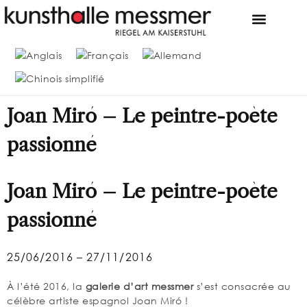
FONDATION & MUSÉE
LA COLLECTION MESSME
OFFRES D’EMPLO
Joan Miró – Le peintre-poète
passionné
Joan Miró – Le peintre-poète
passionné
25/06/2016 – 27/11/2016
À l’été 2016, la
galerie d’art messmer
s’est consacrée au
célèbre artiste espagnol Joan Miró !