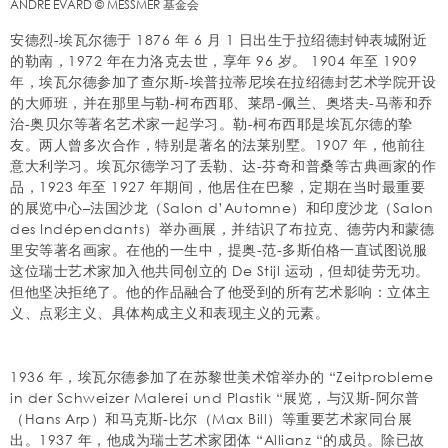
ANDRÉ EVARD © MESSMER 基金会
安德烈-埃瓦尔德于 1876 年 6 月 1 日出生于拉绍德封钟表城附近
的勒南，1972 年在力洛克去世，享年 96 岁。 1904 年至 1909
年，埃瓦尔德参加了查尔斯-埃普拉蒂尼埃在拉绍德封艺术学院开设
的大师班，并在那里与勒-柯布西耶、莱昂-佩兰、奥塔夫-马蒂和乔
治-奥贝尔等著名艺术家一起学习。勒-柯布西耶是埃瓦尔德的挚
友。两人曾多次合作，特别是著名的法莱别墅。1907 年，他前往
意大利学习。埃瓦尔德学习了丢勒、达-芬奇和普桑等古典画家的作
品，1923 年至 1927 年期间，他居住在巴黎，定期在当时最重要
的展览中心–法国沙龙（Salon d’Automne）和印度沙龙（Salon
des Indépendants）举办画展，并结识了布拉克、德劳内和蒙德
里安等著名画家。在他的一生中，提奥-范-多斯伯格一直试图说服
这位瑞士艺术家加入他共同创立的 De Stijl 运动，但却徒劳无功。
但他坚决拒绝了。他的作品融合了他受到的所有艺术影响：立体主
义、点彩主义、具体构成主义和表现主义的元素。
1936 年，埃瓦尔德参加了在苏黎世美术馆举办的 “Zeitprobleme
in der Schweizer Malerei und Plastik “展览，与汉斯-阿尔普
（Hans Arp）和马克斯-比尔（Max Bill）等重要艺术家同台展
出。1937 年，他成为瑞士艺术家团体 “Allianz “的成员。除已故