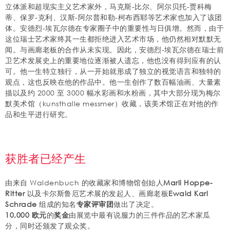
立体派和超现实主义艺术家外，马克斯-比尔、阿尔贝托-贾科梅
蒂、保罗-克利、汉斯-阿尔普和勒-柯布西耶等艺术家也加入了该团
体。安德烈-埃瓦尔德在专家圈子中的重要性与日俱增。然而，由于
这位瑞士艺术家终其一生都拒绝进入艺术市场，他仍然相对默默无
闻。与画廊老板的合作从未实现。因此，安德烈-埃瓦尔德在瑞士前
卫艺术发展史上的重要地位逐渐被人遗忘，他也没有得到应有的认
可。他一生特立独行，从一开始就形成了独立的视觉语言和独特的
观点，这也反映在他的作品中。他一生创作了数百幅油画、大量素
描以及约 2000 至 3000 幅水彩画和水粉画，其中大部分现为梅尔
默美术馆（kunsthalle messmer）收藏，该美术馆正在对他的作
品和生平进行研究。
获胜者已经产生
由来自 Waldenbuch 的收藏家和博物馆创始人
Marli Hoppe-
Ritter
以及卡尔斯鲁厄艺术展的发起人、画廊老板
Ewald Karl
Schrade
组成的知名
专家评审团
做出了决定。
10,000 欧元
的
奖金
由展览中最有说服力的三件作品的艺术家瓜
分，同时还颁发了观众奖。