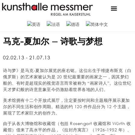
当前
新闻
联系我们
商店
基金会和博物馆
梅斯默收藏
招聘广告
新闻
马克-夏加尔 – 诗歌与梦想
02.02.13 - 21.07.13
诗与梦》是马克-夏加尔展览的座右铭。这位出生于维捷布斯克（白
俄罗斯）的艺术家被认为是 20 世纪最重要的画家之一，因其梦幻
般的、有时是超现实的视觉语言而常被称为 “画家诗人”。这位世纪
天才梦幻般的诗意意象至今仍激励着世界各地的人们。
美术馆拥有十二个开放式展厅，注定要按时间和主题顺序展示夏加
尔的不同生活和创作周期。精选的约 120 件作品分为 12 个主题，
展现了艺术家巨大的创作力。
由于从各大博物馆和收藏馆（包括 Rosengart 收藏馆和 Würth 收
藏馆）借来了高水平的作品，《拉封丹寓言》（1926-1952 年）、