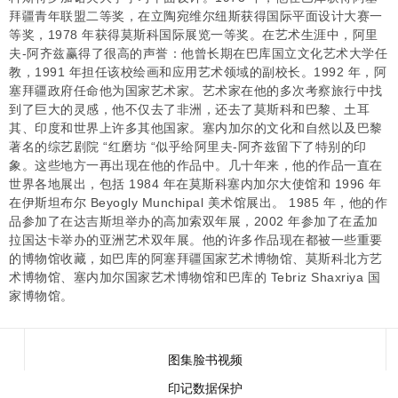
拜疆青年联盟二等奖，在立陶宛维尔纽斯获得国际平面设计大赛一
等奖，1978 年获得莫斯科国际展览一等奖。在艺术生涯中，阿里
夫-阿齐兹赢得了很高的声誉：他曾长期在巴库国立文化艺术大学任
教，1991 年担任该校绘画和应用艺术领域的副校长。1992 年，阿
塞拜疆政府任命他为国家艺术家。艺术家在他的多次考察旅行中找
到了巨大的灵感，他不仅去了非洲，还去了莫斯科和巴黎、土耳
其、印度和世界上许多其他国家。塞内加尔的文化和自然以及巴黎
著名的综艺剧院 “红磨坊 “似乎给阿里夫-阿齐兹留下了特别的印
象。这些地方一再出现在他的作品中。几十年来，他的作品一直在
世界各地展出，包括 1984 年在莫斯科塞内加尔大使馆和 1996 年
在伊斯坦布尔 Beyogly Munchipal 美术馆展出。 1985 年，他的作
品参加了在达吉斯坦举办的高加索双年展，2002 年参加了在孟加
拉国达卡举办的亚洲艺术双年展。他的许多作品现在都被一些重要
的博物馆收藏，如巴库的阿塞拜疆国家艺术博物馆、莫斯科北方艺
术博物馆、塞内加尔国家艺术博物馆和巴库的 Tebriz Shaxriya 国
家博物馆。
图集
脸书
视频
印记
数据保护