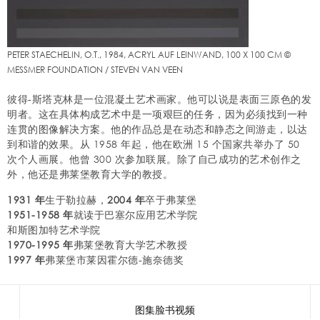
PETER STAECHELIN, O.T., 1984, ACRYL AUF LEINWAND, 100 X 100 CM ©
MESSMER FOUNDATION / STEVEN VAN VEEN
彼得-斯塔克林是一位混凝土艺术画家。他可以说是表面三原色的发
明者。这在具体构成艺术中是一项艰巨的任务，因为必须找到一种
连贯的图像解决方案。他的作品总是在动态和静态之间游走，以达
到和谐的效果。从 1958 年起，他在欧洲 15 个国家共举办了 50
次个人画展。他曾 300 次参加联展。除了自己成功的艺术创作之
外，他还是弗莱堡教育大学的教授。
1931 年
生于勒拉赫，
2004 年
卒于弗莱堡
1951-1958 年
就读于巴塞尔应用艺术学院
和斯图加特艺术学院
1970-1995 年
弗莱堡教育大学艺术教授
1997 年
弗莱堡市莱因霍尔德-施奈德奖
图集
脸书
视频