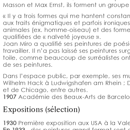
Masson et Max Ernst, ils forment un groupe d
« Il y a trois formes qui me hantent consta
aux traits énigmatiques et parfois ironiques
animales (ex. homme-oiseau) et des forme
qualifiées de « naïveté joyeuse ».
Joan Miro a qualifié ses peintures de poési
travailler. Il n’a pas laissé ses peinture
toile, comme beaucoup de surréalistes ont f
de ses peintures.
Dans l’espace public, par exemple, ses m
Wilhelm Hack à Ludwigshafen am Rhein ; De
et de Chicago, entre autres.
1907
Académie des Beaux-Arts de Barcel
Expositions (sélection)
1930
Première exposition aux USA à la Val
En 1933
, des peintures grand format sont 