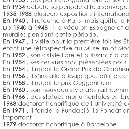
En 1934
débute sa période dite « sauvage »
1935-1938
plusieurs expositions internationa
En 1940
, il retourne à Paris, mais quitte 
De
1940
à
1948
, il a vécu en Espagne et 
murales pendant cette période.
En 1947
, il visite pour la première fois les 
étant une rétrospective au Museum of Mo
En 1952
, son « style libre et puissant » a
En 1954
, ses œuvres sont présentées pour 
En 1954
, il reçoit le Grand Prix de Graphi
En 1956
, il s’installe à Majorque, où il cr
En 1958
, il reçoit le prix Guggenheim
En 1960
, son nouveau style abstrait com
En 1966
, des statues monumentales en bron
1968
doctorat honorifique de l’Université 
En 1971
, il fonde la Fundació, la Fondatio
important
1979
doctorat honorifique à Barcelone