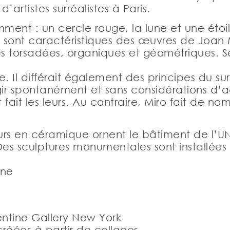
’artistes surréalistes à Paris.
mment : un cercle rouge, la lune et une étoi
 sont caractéristiques des œuvres de Joan Mir
s torsadées, organiques et géométriques. 
e. Il différait également des principes du s
s surgir spontanément et sans considérations
ait les leurs. Au contraire, Miro fait de no
urs en céramique ornent le bâtiment de l’U
s sculptures monumentales sont installées 
one
entine Gallery New York
créées à partir de collages