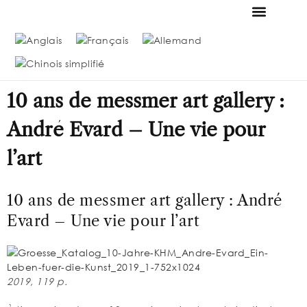
FONDATION & MUSÉE
LA COLLECTION MESSME
OFFRES D’EMPLO
10 ans de messmer art gallery :
André Evard – Une vie pour
l’art
10 ans de messmer art gallery : André
Evard – Une vie pour l’art
2019, 119 p.