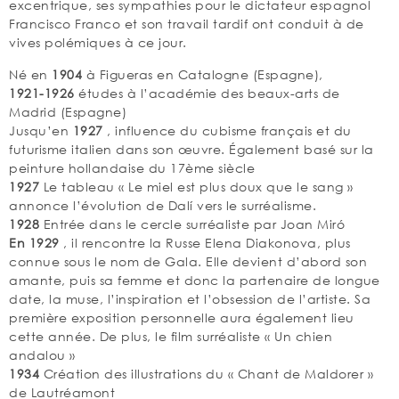
excentrique, ses sympathies pour le dictateur espagnol
Francisco Franco et son travail tardif ont conduit à de
vives polémiques à ce jour.
Né en
1904
à Figueras en Catalogne (Espagne),
1921-1926
études à l’académie des beaux-arts de
Madrid (Espagne)
Jusqu’en
1927
, influence du cubisme français et du
futurisme italien dans son œuvre. Également basé sur la
peinture hollandaise du 17ème siècle
1927
Le tableau « Le miel est plus doux que le sang »
annonce l’évolution de Dalí vers le surréalisme.
1928
Entrée dans le cercle surréaliste par Joan Miró
En 1929
, il rencontre la Russe Elena Diakonova, plus
connue sous le nom de Gala. Elle devient d’abord son
amante, puis sa femme et donc la partenaire de longue
date, la muse, l’inspiration et l’obsession de l’artiste. Sa
première exposition personnelle aura également lieu
cette année. De plus, le film surréaliste « Un chien
andalou »
1934
Création des illustrations du « Chant de Maldorer »
de Lautréamont