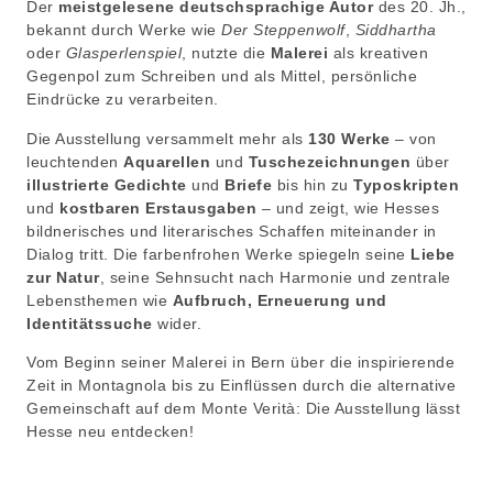
Der
meistgelesene deutschsprachige Autor
des 20. Jh.,
bekannt durch Werke wie
Der Steppenwolf
,
Siddhartha
oder
Glasperlenspiel
, nutzte die
Malerei
als kreativen
Gegenpol zum Schreiben und als Mittel, persönliche
Eindrücke zu verarbeiten.
Die Ausstellung versammelt mehr als
130 Werke
– von
leuchtenden
Aquarellen
und
Tuschezeichnungen
über
illustrierte
Gedichte
und
Briefe
bis hin zu
Typoskripten
und
kostbaren Erstausgaben
– und zeigt, wie Hesses
bildnerisches und literarisches Schaffen miteinander in
Dialog tritt. Die farbenfrohen Werke spiegeln seine
Liebe
zur Natur
, seine Sehnsucht nach Harmonie und zentrale
Lebensthemen wie
Aufbruch, Erneuerung und
Identitätssuche
wider.
Vom Beginn seiner Malerei in Bern über die inspirierende
Zeit in Montagnola bis zu Einflüssen durch die alternative
Gemeinschaft auf dem Monte Verità: Die Ausstellung lässt
Hesse neu entdecken!