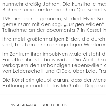
nunmehr dreißig Jahren. Die kunsthalle me
Rahmen eines umfangreichen Querschnitts
1951 im Taunus geboren, studiert Elvira Ba
gemeinsam mit den sog. „Jungen Wilden“ u
Teilnahme an der documenta 7 in Kassel im
Ihre meist großformatigen Bilder, die dur
sind, besitzen einen einzigartigen Wieder
Im Zentrum ihrer impulsiven Malerei steht 
Facetten ihres Lebens wider. Die Ähnlichkei
verkörpern den unbändigen Lebenswillen der
von Leidenschaft und Glück, über Leid, Tra
Die Künstlerin glaubt daran, dass der Men
Hoffnung immerfort das Maß aller Dinge sein
INSTAGRAM
FACEBOOK
YOUTUBE