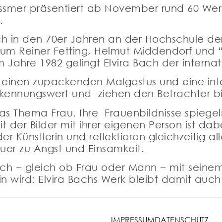
ssmer präsentiert ab November rund 60 Werk
.
ch in den 70er Jahren an der Hochschule der
m Reiner Fetting, Helmut Middendorf und “
 Jahre 1982 gelingt Elvira Bach der interna
ch einen zupackenden Malgestus und eine int
erkennungswert und ziehen den Betrachter b
das Thema Frau. Ihre Frauenbildnisse spiegel
t der Bilder mit ihrer eigenen Person ist da
 Künstlerin und reflektieren gleichzeitig a
uer zu Angst und Einsamkeit.
sch − gleich ob Frau oder Mann − mit seine
 wird: Elvira Bachs Werk bleibt damit auch i
IMPRESSUM
DATENSCHUTZ