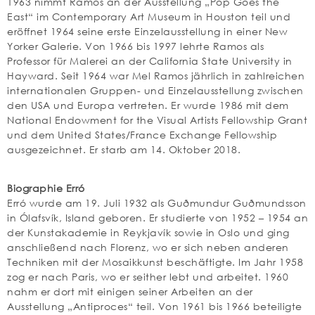
1963 nimmt Ramos an der Ausstellung „Pop Goes the
East“ im Contemporary Art Museum in Houston teil und
eröffnet 1964 seine erste Einzelausstellung in einer New
Yorker Galerie. Von 1966 bis 1997 lehrte Ramos als
Professor für Malerei an der California State University in
Hayward. Seit 1964 war Mel Ramos jährlich in zahlreichen
internationalen Gruppen- und Einzelausstellung zwischen
den USA und Europa vertreten. Er wurde 1986 mit dem
National Endowment for the Visual Artists Fellowship Grant
und dem United States/France Exchange Fellowship
ausgezeichnet. Er starb am 14. Oktober 2018.
Biographie Erró
Erró wurde am 19. Juli 1932 als Guðmundur Guðmundsson
in Ólafsvík, Island geboren. Er studierte von 1952 – 1954 an
der Kunstakademie in Reykjavík sowie in Oslo und ging
anschließend nach Florenz, wo er sich neben anderen
Techniken mit der Mosaikkunst beschäftigte. Im Jahr 1958
zog er nach Paris, wo er seither lebt und arbeitet. 1960
nahm er dort mit einigen seiner Arbeiten an der
Ausstellung „Antiproces“ teil. Von 1961 bis 1966 beteiligte