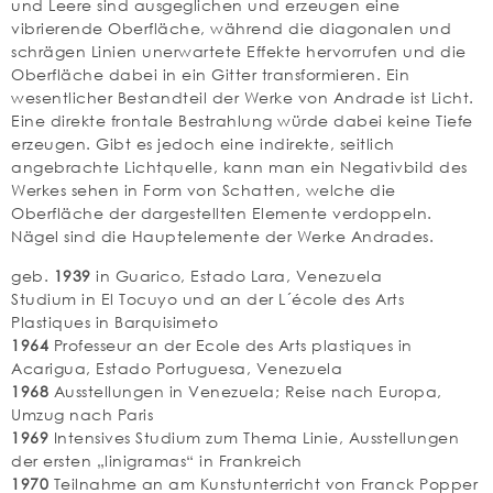
und Leere sind ausgeglichen und erzeugen eine
vibrierende Oberfläche, während die diagonalen und
schrägen Linien unerwartete Effekte hervorrufen und die
Oberfläche dabei in ein Gitter transformieren. Ein
wesentlicher Bestandteil der Werke von Andrade ist Licht.
Eine direkte frontale Bestrahlung würde dabei keine Tiefe
erzeugen. Gibt es jedoch eine indirekte, seitlich
angebrachte Lichtquelle, kann man ein Negativbild des
Werkes sehen in Form von Schatten, welche die
Oberfläche der dargestellten Elemente verdoppeln.
Nägel sind die Hauptelemente der Werke Andrades.
geb.
1939
in Guarico, Estado Lara, Venezuela
Studium in El Tocuyo und an der L´école des Arts
Plastiques in Barquisimeto
1964
Professeur an der Ecole des Arts plastiques in
Acarigua, Estado Portuguesa, Venezuela
1968
Ausstellungen in Venezuela; Reise nach Europa,
Umzug nach Paris
1969
Intensives Studium zum Thema Linie, Ausstellungen
der ersten „linigramas“ in Frankreich
1970
Teilnahme an am Kunstunterricht von Franck Popper